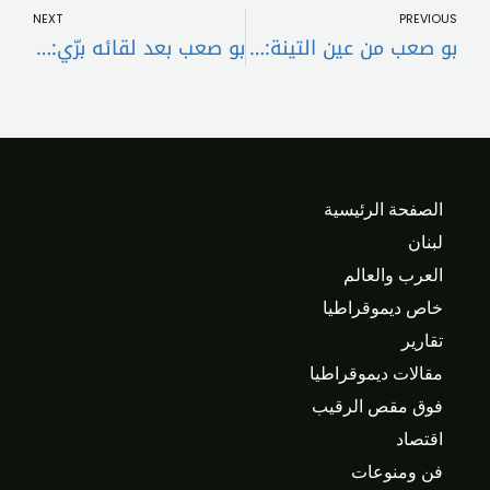
NEXT
PREVIOUS
بو صعب من عين التينة: برّي كان له دائماً طروحات لإبعاد شبح الحرب!
بو صعب بعد لقائه برّي: الدبلوماسية والعمل السياسي سيكونان الحلّ
الصفحة الرئيسية
لبنان
العرب والعالم
خاص ديموقراطيا
تقارير
مقالات ديموقراطيا
فوق مقص الرقيب
اقتصاد
فن ومنوعات