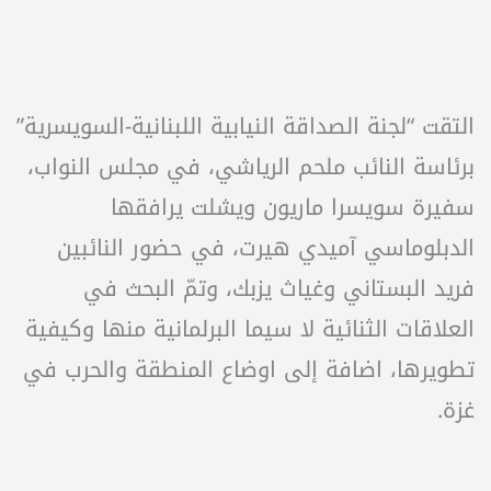
التقت “لجنة الصداقة النيابية اللبنانية-السويسرية”
برئاسة النائب ملحم الرياشي، في مجلس النواب،
سفيرة سويسرا ماريون ويشلت يرافقها
الدبلوماسي آميدي هيرت، في حضور النائبين
فريد البستاني وغياث يزبك، وتمّ البحث في
العلاقات الثنائية لا سيما البرلمانية منها وكيفية
تطويرها، اضافة إلى اوضاع المنطقة والحرب في
غزة.