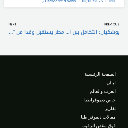
6:13 م
03/08/2026
Democratia News
t
Prev
NEXT
PREVIOUS
بوشكيان: التكامل ببن الصناعي والعامل سر نجاح لقاء التقدير والموهبة
مطر يستقبل وفدا من “تجمع مالكي الابنية المؤجرة”
الصفحة الرئيسية
لبنان
العرب والعالم
خاص ديموقراطيا
تقارير
مقالات ديموقراطيا
فوق مقص الرقيب