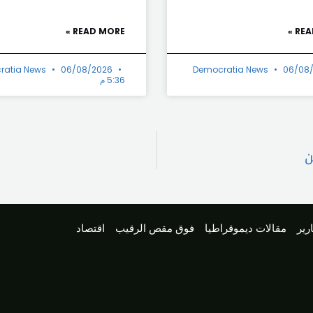
READ MORE »
REA
ratia News
06/08/2026
Democratia News
06/08
5:36 م
ن
رير
مقالات ديموقراطيا
فوق مقص الرقيب
اقتصاد