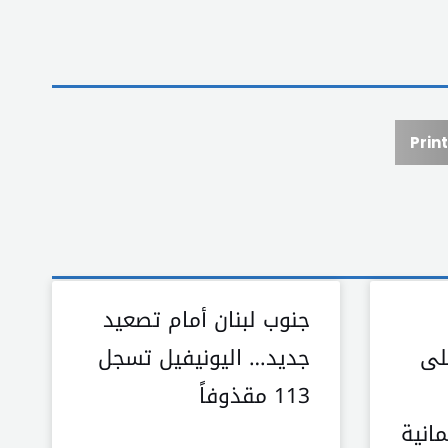
Print
جنوب لبنان أمام تصعيد
لى
جديد… اليونيفيل تسجل
113 مقذوفاً
انية