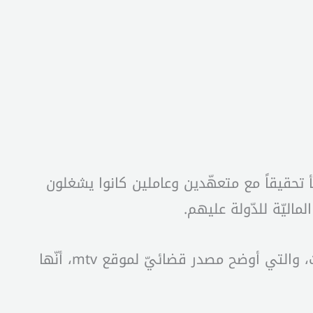
فأ تحقيقاً مع متعهّدين وعاملين كانوا يشغلون
اليّة للدّولة عليهم.
بعد أخذ إشارة المدّعي العامّ الماليّ علي ابراهيم، تمّ إلزامهم بتسديد كلّ تلك المتوجّبات والمتأخّرات، والتي أوضح مصدر قضائيّ لموقع mtv، أنّها