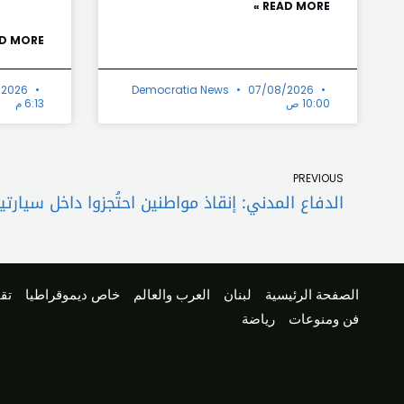
READ MORE »
D MORE »
/2026
Democratia News
07/08/2026
10:00 ص
6:13 م
Prev
PREVIOUS
الدفاع المدني: إنقاذ مواطنين احتُجزوا داخل سيارتي
الصفحة الرئيسية
لبنان
العرب والعالم
خاص ديموقراطيا
تقا
فن ومنوعات
رياضة