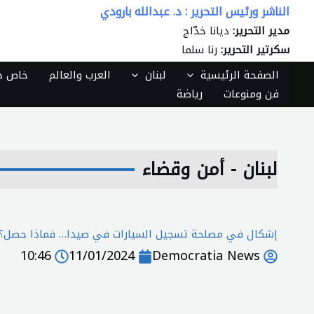
الناشر ورئيس التحرير : د. عبدالله بارودي
خطي
لى
مدير التحرير:
ديانا خدّاج
لمحتوى
سكرتير التحرير:
رنا سلما
الصفحة الرئيسية
لبنان
العرب والعالم
خاص دي
فن ومنوعات
رياضة
لبنان - أمن وقضاء
إشكال في مصلحة تسجيل السيارات في صيدا… فماذا حصل؟
10:46
11/01/2024
Democratia News