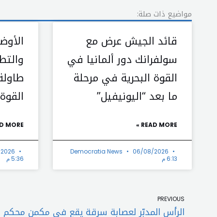
مواضيع ذات صلة:
قائد الجيش عرض مع
الأوضا
سولفرانك دور ألمانيا في
والتط
القوة البحرية في مرحلة
طاولة
ما بعد “اليونيفيل”
القوة 
D MORE »
READ MORE »
/2026
Democratia News
06/08/2026
6:13 م
5:36 م
Prev
PREVIOUS
الرأس المدبّر لعصابة سرقة يقع في مكمن محكم