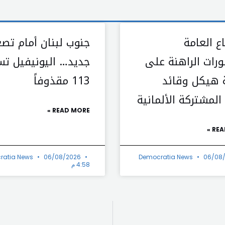
ع العامة
جنوب لبنان أمام تص
ورات الراهنة على
جديد… اليونيفيل ت
 هيكل وقائد
113 مقذوفاً
المشتركة الألمانية
READ MORE »
REA
ratia News
06/08/2026
Democratia News
06/08
4:58 م