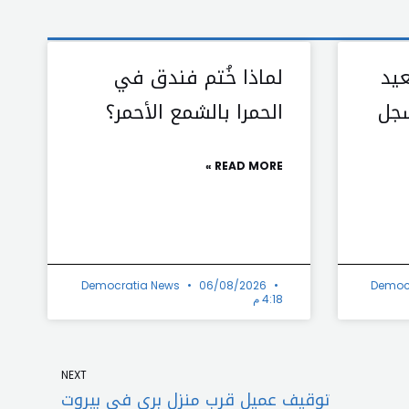
عيد
لماذا خُتم فندق في
سجل
الحمرا بالشمع الأحمر؟
READ MORE »
Democratia News
06/08/2026
Democ
4:18 م
Next
NEXT
توقيف عميل قرب منزل بري في بيروت