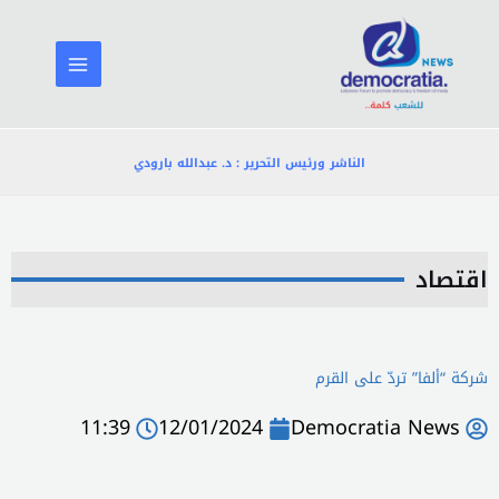
خطي
لى
لمحتوى
الناشر ورئيس التحرير : د. عبدالله بارودي
اقتصاد
شركة “ألفا” تردّ على القرم
11:39
12/01/2024
Democratia News