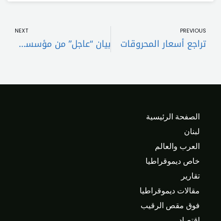
t
Prev
NEXT
PREVIOUS
تراجع أسعار المحروقات
بيان “عاجل” من مؤسسة مياه لبنان الجنوبي..هذا ما جاء فيه
الصفحة الرئيسية
لبنان
العرب والعالم
خاص ديموقراطيا
تقارير
مقالات ديموقراطيا
فوق مقص الرقيب
اقتصاد