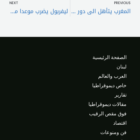
NEXT
PREVIOUS
المغرب يتأهل الى دور ال١٦ من كأس أفريقيا.. وينقذ ساحل العاج
ليفربول يضرب موعدا مع تشيلسي بنهائي كأس الرابطة
الصفحة الرئيسية
لبنان
العرب والعالم
خاص ديموقراطيا
تقارير
مقالات ديموقراطيا
فوق مقص الرقيب
اقتصاد
فن ومنوعات