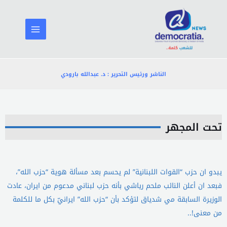
خطي
لى
لمحتوى
الناشر ورئيس التحرير : د. عبدالله بارودي
تحت المجهر
يبدو ان حزب “القوات اللبنانية” لم يحسم بعد مسألة هوية “حزب الله”،
فبعد ان أعلن النائب ملحم رياشي بأنه حزب لبناني مدعوم من ايران، عادت
الوزيرة السابقة مي شدياق لتؤكد بأن “حزب الله” ايرانيّ بكل ما للكلمة
من معنى!..