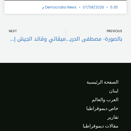
5:35 م
07/08/2026
Democratia News
t
Prev
NEXT
PREVIOUS
بالصورة- مصطفى الحريري (ابو نادر) في ذمة الله
ميقاتي وقائد الجيش إلى الإليزيه
الصفحة الرئيسية
لبنان
العرب والعالم
خاص ديموقراطيا
تقارير
مقالات ديموقراطيا