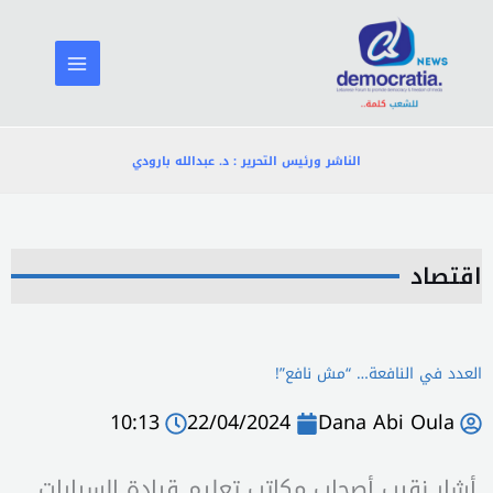
خطي
لى
لمحتوى
الناشر ورئيس التحرير : د. عبدالله بارودي
اقتصاد
العدد في النافعة… “مش نافع”!
10:13
22/04/2024
Dana Abi Oula
أشار نقيب أصحاب مكاتب تعليم قيادة السيارات