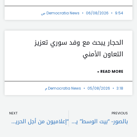
9:54 ص
06/08/2026
Democratia News
الحجار يبحث مع وفد سوري تعزيز
التعاون الأمني
READ MORE »
3:18 م
05/08/2026
Democratia News
t
Prev
NEXT
PREVIOUS
بالصور- “بيت الوسط” يغصّ بالمعزّين.. مصطفى الحريري الى جنان الخلد
“إعلاميون من أجل الحرية” تستنكر الإخبار بحق طاهر بركة وإعلاميين لبنانيين