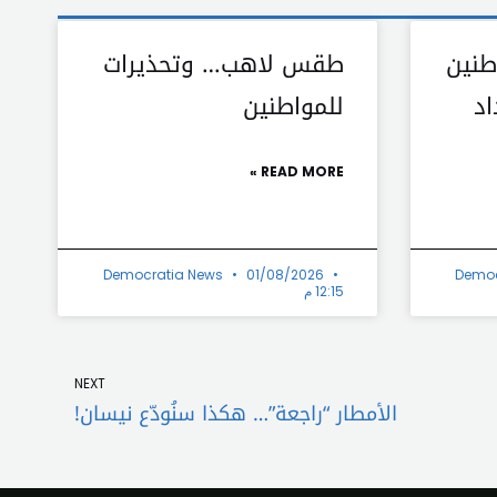
طنين
طقس لاهب… وتحذيرات
اد
للمواطنين
READ MORE »
Democratia News
01/08/2026
Democ
12:15 م
Next
NEXT
الأمطار “راجعة”… هكذا سنُودّع نيسان!