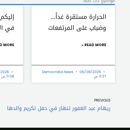
مواضيع ذات صلة:
الحرارة مستقرة غداً…
إليكم
وضباب على المرتفعات
في الأ
D MORE »
READ MORE »
/2026
Democratia News
06/08/2026
11:37 ص
11:08 ص
Prev
PREVIOUS
ريهام عبد الغفور تنهار في حفل تكريم والدها