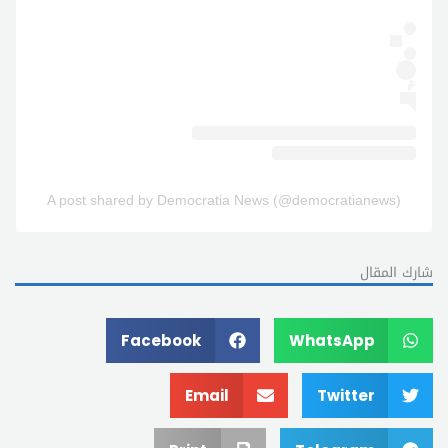
A post shared by Democratia News (@democratianews)
شارك المقال
Facebook
WhatsApp
Email
Twitter