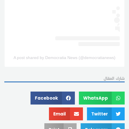
A post shared by Democratia News (@democratianews)
شارك المقال
Facebook
WhatsApp
Email
Twitter