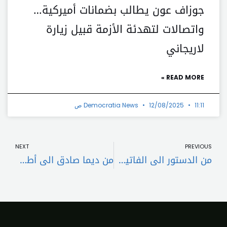
جوزاف عون يطالب بضمانات أميركية…
واتصالات لتهدئة الأزمة قبيل زيارة
لاريجاني
READ MORE »
11:11 ص
12/08/2025
Democratia News
t
Prev
NEXT
PREVIOUS
من الدستور الى الفاتيكان..ميقاتي يكسب معركة الجلسات الحكومية!
من ديما صادق الى أطفال الحضانة.. اسبوع التعنيف الجسدي والمعنوي !