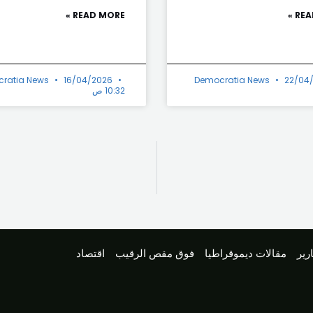
READ MORE »
REA
ratia News
16/04/2026
Democratia News
22/04
10:32 ص
رير
مقالات ديموقراطيا
فوق مقص الرقيب
اقتصاد