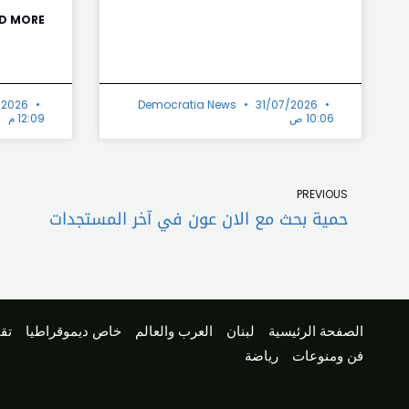
D MORE »
/2026
Democratia News
31/07/2026
10:06 ص
12:09 م
Prev
PREVIOUS
حمية بحث مع الان عون في آخر المستجدات
الصفحة الرئيسية
لبنان
العرب والعالم
خاص ديموقراطيا
تقا
فن ومنوعات
رياضة