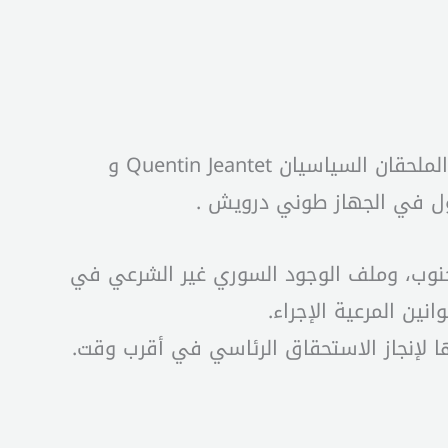
التقى رئيس حزب “القوات اللبنانية” سمير جعجع في معراب السفير الفرنسي هيرفيه ماغرو، يرافقه الملحقان السياسيان Quentin Jeantet و
الجنوب، وملف الوجود السوري غير الشرعي في
نين المرعية الإجراء.
ها لإنجاز الاستحقاق الرئاسي في أقرب وقت.