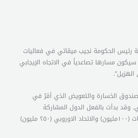
سة رئيس الحكومة نجيب ميقاتي في فعاليات
اخ سيكون مسارها تصاعدياً في الاتجاه الإيجابي
الهزيل”.
صندوق الخسارة والتعويض الذي أقرّ في
ي. وقد بدأت بالفعل الدول المشاركة
بالمساهمة في هذا الصندوق حيث بلغت الاموال حتى الآن ٦٠٠ مليون دولار جاء معظمها من الامارات (١٠٠مليون) والاتحاد الاوروبي (٢٥٠ مليون)