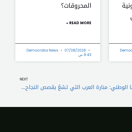
نية
المحروقات؟
READ MORE »
Democratia News
07/08/2026
Democ
9:43 ص
Next
NEXT
دبوسي يهنئ الامارات بعيدها الوطني: منارة العرب التي تشعّ بقصص النجاح والإنجازات