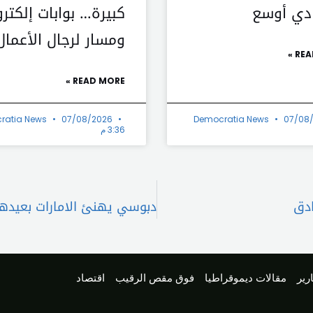
دي أوسع
كبيرة… بوابات إلكترو
ومسار لرجال الأعمال
REA
READ MORE »
ratia News
07/08/2026
Democratia News
07/08
3:36 م
ادق
رير
مقالات ديموقراطيا
فوق مقص الرقيب
اقتصاد