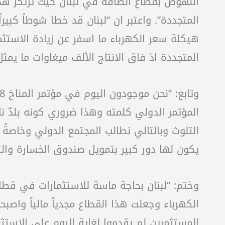
النهوض بقطاع الطاقة في لبنان حيث ترتكز هذه 
المتجددة”. واعتبر ان “لبنان قد خطا شوطاً كبير
هيكلة سعر الكهرباء ما اسفر عن زيادة الاستثما
المتجددة اذ فاق الانتاج الألف ميغاوات ما يمثل حوالي ١٥ الى ٢٠ ٪ من
المؤتمر الدولي كلمته وهذا ضروري كونه بلدٌ نا
التلوث وبالتالي نطالب المجتمع الدولي وخاصةً
يكون لها دور كبير بتمويل صندوق الخسارة والت
وختم: “لبنان بحاجة ماسة للاستثمارات في قطا
الكهرباء وجعلت هذا القطاع مجدياً مالياً واص
المستثمرين لم يقدموا لغاية اليوم على الاستثم