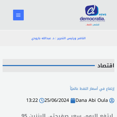
خطي
لى
لمحتوى
الناشر ورئيس التحرير : د. عبدالله بارودي
اقتصاد
إرتفاع في أسعار النفط عالميّاً
13:22
25/06/2024
Dana Abi Oula
إرتفع اليوم، سعر صفيحتي البنزين 95