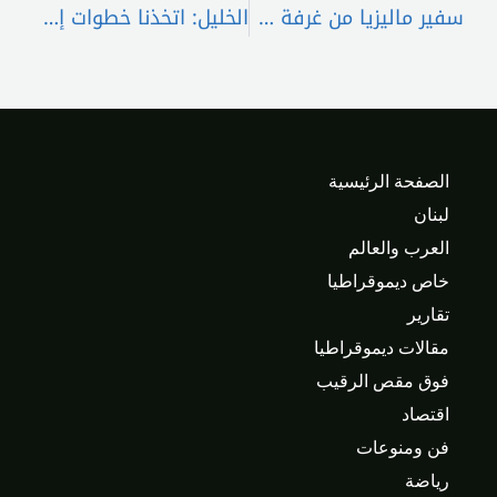
سفير ماليزيا من غرفة طرابلس : “ماليزيا متفائلة بشأن تعزيز العلاقات التجارية مع لبنان”.
الخليل: اتخذنا خطوات إستراتيجية لإنعاش القطاع العقاري
الصفحة الرئيسية
لبنان
العرب والعالم
خاص ديموقراطيا
تقارير
مقالات ديموقراطيا
فوق مقص الرقيب
اقتصاد
فن ومنوعات
رياضة