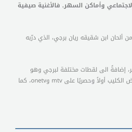
 الاجتماعي وأماكن السهر. فالأغنية صيفية
 ألحان ابن شقيقه ريان برجي، الذي درّبه
حر، إضافةً الى لقطات مختلفة لبرجي وهو
يستمتع برفقة الأصدقاء بعفويّة ضمن أجواء راقصة ومُسلّية. والكليب من اخراج جان كلود ديب. ويُعرض الكليب أولاً وحصريًا على mtv وonetv، كما