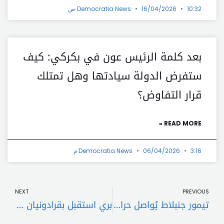
10:32 ص
16/04/2026
Democratia News
بعد كلمة الرئيس عون في بكركي: كيف
ستفرض الدولة سيادتها وهل تمتلك
قرار التفاوض؟
READ MORE »
3:16 م
06/04/2026
Democratia News
t
Prev
NEXT
PREVIOUS
تيمور جنبلاط يُواصل حراكه الداخلي.. لإحداث كوّة في جدار الأزمة
بري استقبل بقرادونيان ومحافظ بيروت