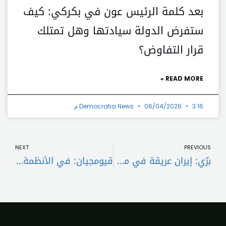
بعد كلمة الرئيس عون في بكركي: كيف
ستفرض الدولة سيادتها وهل تمتلك
قرار التفاوض؟
READ MORE »
3:16 م
06/04/2026
Democratia News
t
Prev
NEXT
PREVIOUS
برّي: إيران عريقة في ممارسة الديمقراطية بأبهى صورها
قيومجيان: في الأنظمة الديكتاتورية والتيوقراطية ليس من إصلاحي أو تغييري أو معتدل