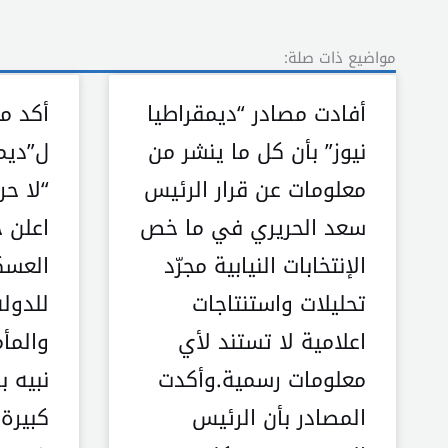
مواضيع ذات صلة:
أفادت مصادر “ديمقراطيا
أكد م
نيوز” بأن كل ما ينشر من
ل”ديمق
معلومات عن قرار الرئيس
“لا حر
سعد الحريري في ما خص
اعلن 
الإنتخابات النيابية مجرّد
العسك
تحليلات واستنتاجات
للدول
اعلامية لا تستند لأي
والمأ
معلومات رسمية.وأكدت
نبيه ب
المصادر بأن الرئيس
كبيرة