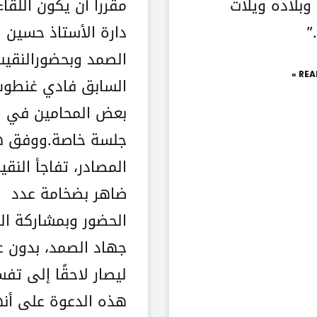
وبلاده ويلات
مقرراً أن يكون اللقا
”
دارة الأستاذ حسين
الصمد وبحضورالنقيب
REA
السابق فادي غنطو
بعض المحامين في
جلسة خاصة.ووفق 
المصادر، تفاجأ النقي
ضاهر بضخامة عدد
الحضور وبمشاركة الن
جهاد الصمد، بدون ع
ليصار لاحقًا إلى تفس
هذه الدعوة على أنه