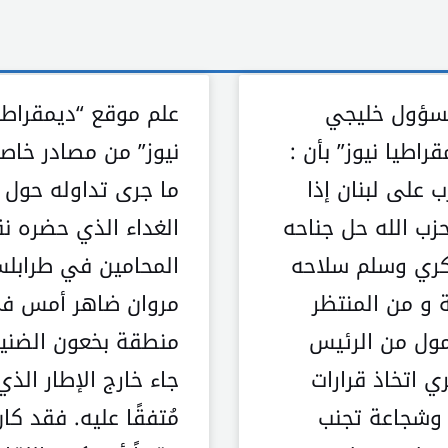
سؤول خليجي
علم موقع “ديمقراطي
راطيا نيوز” بأن :
نيوز” من مصادر خاصة
ب على لبنان إذا
ما جرى تداوله حول
حزب الله حل جناحه
الغداء الذي حضره ن
ري وسلم سلاحه
المحامين في طرابل
ة و من المنتظر
مروان ضاهر أمس ف
مول من الرئيس
منطقة بخعون الضني
ري اتخاذ قرارات
جاء خارج الإطار الذي
 وشجاعة تجنب
مُتفقًا عليه. فقد كا