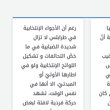
ا
رغم أن الأجواء الإنتخابية
 أنّ
في طرابلس لا تزال
شديدة الضبابية في ما
قيب
خصّ التحالفات و تشكيل
س
اللوائح الإنتخابية ولو في
ي
اطارها الأوليّ أو
ة
المبدئيّ، الا أنها في
 كان
نفس الوقت، تشهد
ن
حركة فردية لافتة لبعض