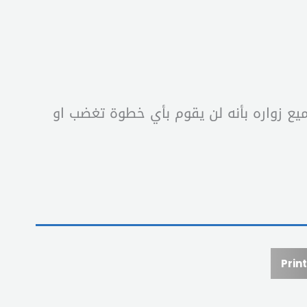
يع زواره بأنه لن يقوم بأي خطوة تغضب او
Print