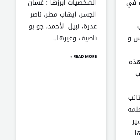
ء في
الشخصيات أبرزها : غسان
الجسر، ايهاب مطر، ناصر
عدرة، نبيل الأحمد، جو بو
س و
ناصيف وغيرها..
READ MORE »
هذه
ب
ائب
لمه
ير
ا