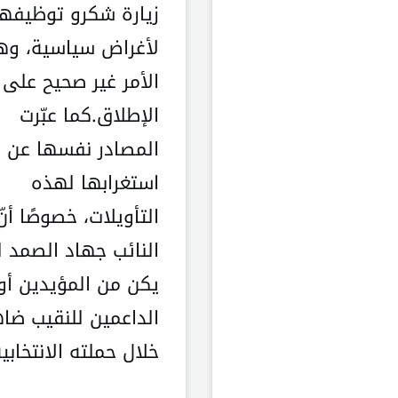
زيارة شكرو توظيفها
لأغراض سياسية، وه
الأمر غير صحيح على
الإطلاق.كما عبّرت
المصادر نفسها عن
استغرابها لهذه
التأويلات، خصوصًا أنّ
النائب جهاد الصمد ل
يكن من المؤيدين أو
الداعمين للنقيب ضاه
خلال حملته الانتخابية