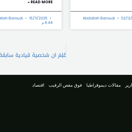
READ MORE »
llah Baroudi
15/11/2025
Abdallah Baroudi
02/12
6:44 م
رير
مقالات ديموقراطيا
فوق مقص الرقيب
اقتصاد