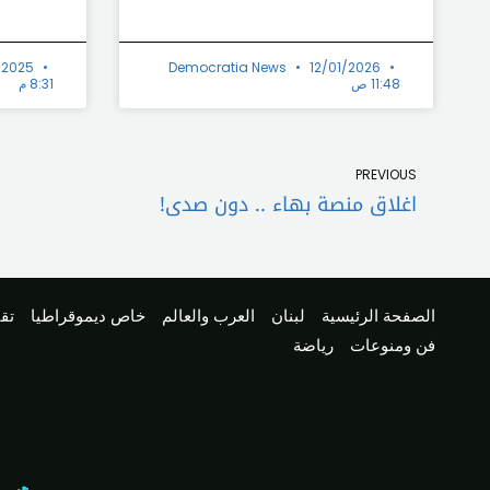
/2025
Democratia News
12/01/2026
11:48 ص
8:31 م
Prev
PREVIOUS
اغلاق منصة بهاء .. دون صدى!
الصفحة الرئيسية
لبنان
العرب والعالم
خاص ديموقراطيا
تقا
فن ومنوعات
رياضة