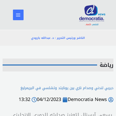
خطي
لى
لمحتوى
الناشر ورئيس التحرير : د. عبدالله بارودي
رياضة
ديربي لندني وصدام ناري بين يونايتد وتشلسي في البريمرليغ
13:32
04/12/2023
Democratia News
يسعى آرسنال لتعزيز صدارته للدوري الإنجليزي