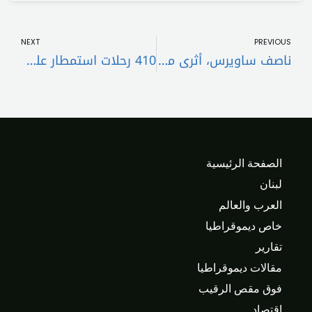
t
Prev
NEXT
PREVIOUS
ناصف ساويرس، أثرى ملياردير عربي، ينقل المقر الرئيسي لمجموعة NNS الاستثمارية ومكتب أعمال العائلة، إلى أبوظبي العام المقبل فوربس للمزيد
410 رحلات استمطار على 6 مناطق سعودية
الصفحة الرئيسية
لبنان
العرب والعالم
خاص ديموقراطيا
تقارير
مقالات ديموقراطيا
فوق مقص الرقيب
اقتصاد