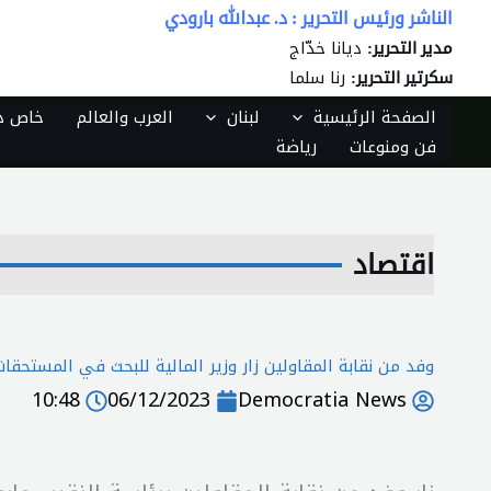
خطي
الناشر ورئيس التحرير : د. عبدالله بارودي
لى
ديانا خدّاج
مدير التحرير:
لمحتوى
رنا سلما
سكرتير التحرير:
الصفحة الرئيسية
لبنان
العرب والعالم
خاص دي
فن ومنوعات
رياضة
اقتصاد
وفد من نقابة المقاولين زار وزير المالية للبحث في المستحقا
10:48
06/12/2023
Democratia News