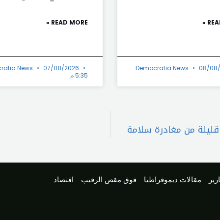
READ MORE »
REA
ratia News
07/08/2026
Democratia News
08/08
5:35 م
رير
مقالات ديموقراطيا
فوق مقص الرقيب
اقتصاد