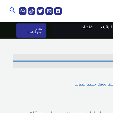
البحث
لرقيب
اقتصاد
منتدى
ديموقراطيا
محليا وسعر محدد للصرف