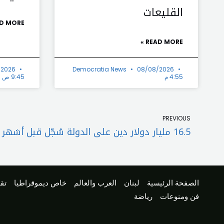
القليعات
D MORE »
READ MORE »
/2026
Democratia News
08/08/2026
4:55 م
9:45 ص
Prev
PREVIOUS
16.5 مليار دولار دين على الدولة سُجّل قبل أشهر قليلة من مغادرة سلامة
الصفحة الرئيسية
لبنان
العرب والعالم
خاص ديموقراطيا
تقا
فن ومنوعات
رياضة