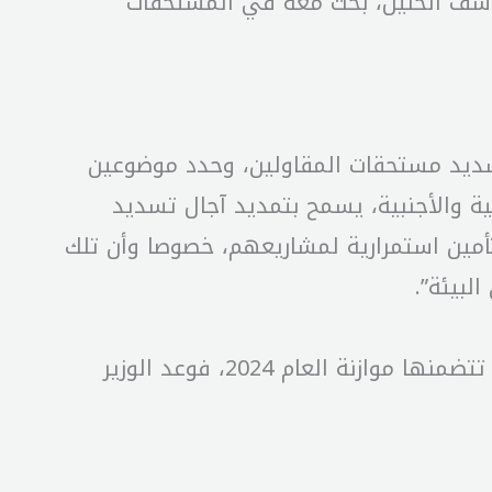
 يوسف الخليل، بحث معه في المستحقات
 تسديد مستحقات المقاولين، وحدد موضوعين
ية والأجنبية، يسمح بتمديد آجال تسديد
تأمين استمرارية لمشاريعهم، خصوصا وأن تلك
لبيئة”.
أضاف :”الموضوع الثاني، ما يتعلق بمستحقات المقاولين عن أشغال المشاريع الممولة محليا والتي تتضمنها موازنة العام 2024، فوعد الوزير