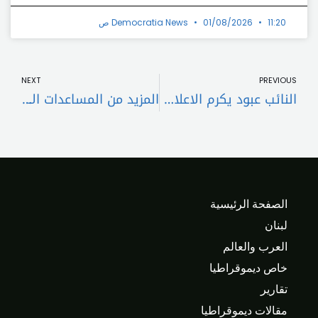
11:20 ص
01/08/2026
Democratia News
t
Prev
NEXT
PREVIOUS
النائب عبود يكرم الاعلامي انطوان العامرية
المزيد من المساعدات الاجتماعية للمتقاعدين: التعاقد الوظيفي يعود مقنّعاً
الصفحة الرئيسية
لبنان
العرب والعالم
خاص ديموقراطيا
تقارير
مقالات ديموقراطيا