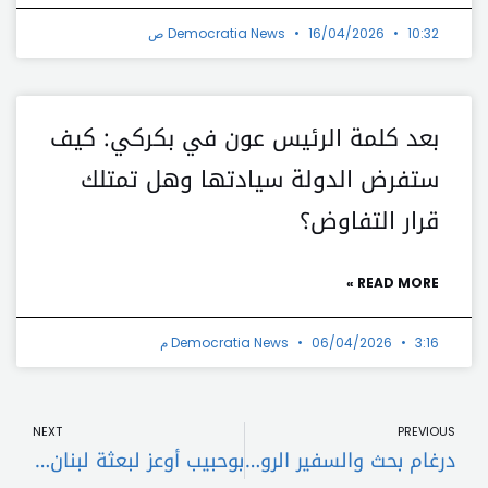
10:32 ص
16/04/2026
Democratia News
بعد كلمة الرئيس عون في بكركي: كيف
ستفرض الدولة سيادتها وهل تمتلك
قرار التفاوض؟
READ MORE »
3:16 م
06/04/2026
Democratia News
t
Prev
NEXT
PREVIOUS
درغام بحث والسفير الروسي في المستجدات السياسية والأمنية
بوحبيب أوعز لبعثة لبنان لدى الأمم المتحدة تقديم شكوى جديدة ردًا على الاستهداف الإسرائيلي للجيش اللبناني