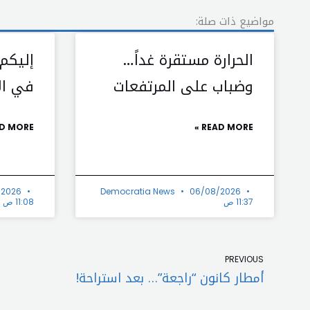
مواضيع ذات صلة:
الحرارة مستقرة غداً…
إليكم
وضباب على المرتفعات
في الأ
D MORE »
READ MORE »
/2026
Democratia News
06/08/2026
11:37 ص
11:08 ص
Prev
PREVIOUS
أمطار كانون “راجعة”… بعد استراحة!