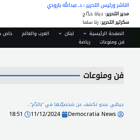
خطي
الناشر ورئيس التحرير : د. عبدالله بارودي
لى
ديانا خدّاج
مدير التحرير:
لمحتوى
رنا سلما
سكرتير التحرير:
الصفحة الرئيسية
لبنان
العرب والعالم
خاص دي
فن ومنوعات
رياضة
فن ومنوعات
جيسّي عبدو تكشف عن شخصيّتها في “بالدّم”…
18:51
11/12/2024
Democratia News