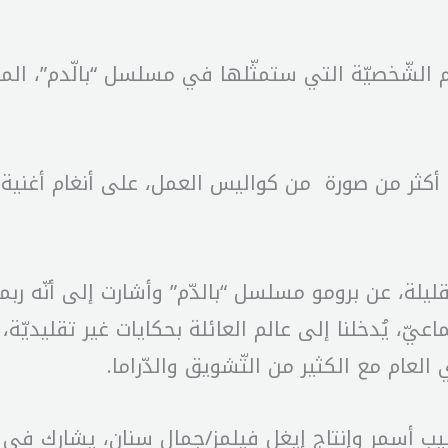
، أكثر من صورة من كواليس العمل، على أنغام أغنية ” 
ليلة، عن برومو مسلسل “بالدّم” وأشارت إلى أنّه ربم
يّ، يُدخلنا إلى عالم العائلة بحكايات غير تقليديّة،
لعام مع الكثير من التّشويق والدّراما.
يب أسمر وإنتاج إيغل فيلمز/جمال سنان، يشارك في بطو