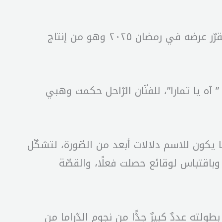
كشفت الممثّلة اللبنانيّة، جيسّي عبدو، عن اسم الشّخصيّة التي ستمثّلها في مسلسل “بالّدم”، المقرّر عرضه في رمضان ٢٠٢٥ وهو من إنتاج
آه يا تمارا”، للفنّان الرّاحل حكمت وهبي
ا يكون للاسم دلالات أبعد من الصّورة، لتشكّل
 وباقتباس لوقائع حصلت فعلًا، والقصّة
لته عددٌ كبيرٌ جدًّا من نجوم الدّراما من