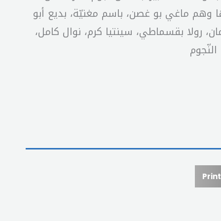
ها وهم ماغي بو غصن، باسم مغنيّة، بديع أبو
ان، رولا بقسماطي، سينتيا كرم، نوال كامل،
لنّجوم
Print