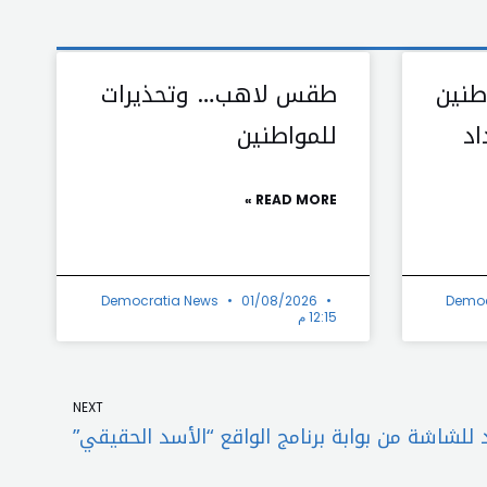
طنين
طقس لاهب… وتحذيرات
اد
للمواطنين
READ MORE »
Democratia News
01/08/2026
Democ
12:15 م
Next
NEXT
للشاشة من بوابة برنامج الواقع “الأسد الحقيقي”