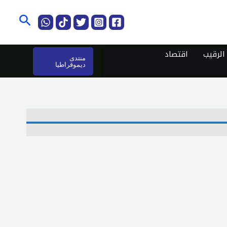
البحث
لرقيب
اقتصاد
منتدى
ديموقراطيا