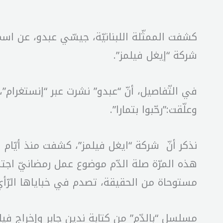
شركة “إيغل فيلمز”.
في التّفاصيل، أنّ “عبدو” نشرت عبر “إنستغرام”
وعلّقت:”رحّبوا بتمارا”.
نذكر أنّ شركة “ايغل فيلمز”، كشفت منذ أيّام ق
هذه المرّة صلة الدّم موضوع عمل رمضانيّ اجتماع
مستوحاة من الحقيقة، تصدم في خباياها الرّأي ا
مسلسل “بالدّم” من كتابة ندين جابر وإخراج فيل