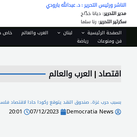
خطي
الناشر ورئيس التحرير : د. عبدالله بارودي
لى
ديانا خدّاج
مدير التحرير:
لمحتوى
رنا سلما
سكرتير التحرير:
الصفحة الرئيسية
لبنان
العرب والعالم
خاص دي
فن ومنوعات
رياضة
اقتصاد
|
العرب والعالم
بسبب حرب غزة.. صندوق النقد يتوقع ركودا حادا لاقتصاد فلس
20:01
07/12/2023
Democratia News