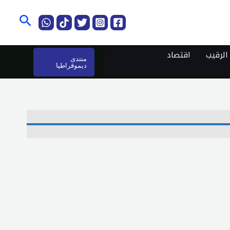
البحث
لرقيب
اقتصاد
منتدى
ديموقراطيا