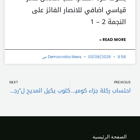
قياسي اضافي للانصار الفائز على
النجمة 2 – 1
READ MORE »
9:58 ص
03/08/2026
Democratia News
t
Prev
NEXT
PREVIOUS
احتساب ركلة جزاء كوميدية في الدوري السعودي
كلوب يكيل المديح ل”رجل” حرم صلاح من دخول التاريخ
الصفحة الرئيسية