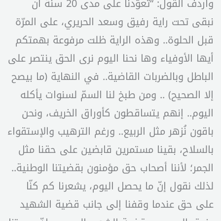
وأردف القول: “تعوّدنا على مدى 20 سنة أن
نبقى تحت راية رفيق وسعد الحريري، على المرّة
قبل الحلوة.. وهذه الراية ظلت مرفوعة بهمتكم
أيها الأوفياء وها نحنا اليوم نرى الحق ينتصر على
الباطل وبالضربات القاضية.. في النهاية (ما بيصح
إلا الصحيح) .. ومن طبخ لنا السمّ لسنوات يأكله
اليوم.. إنهم يتساقطون كأوراق الخريف، ونحن
باقون نُزهر مثل الربيع.. ورغم الترهيب والإستقواء
بالسلاح، بقينا مستمرين قابضين على حقنا مثل
الجمر؛ لأننا أصحاب حق مؤمنون بقضيتنا الوطنية..
لذلك نقول إنّ ما يحصل اليوم، يشعرنا كم كنّا
على حق عندما وقفنا إلى جانب قضية الشهيد