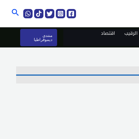
البحث
لرقيب
اقتصاد
منتدى
ديموقراطيا