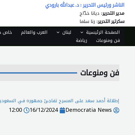
خطي
الناشر ورئيس التحرير : د. عبدالله بارودي
لى
ديانا خدّاج
مدير التحرير:
لمحتوى
رنا سلما
سكرتير التحرير:
الصفحة الرئيسية
لبنان
العرب والعالم
خاص دي
فن ومنوعات
رياضة
فن ومنوعات
إطلالة أحمد سعد على المسرح تفاجئ جمهوره في السعودي
12:00
16/12/2024
Democratia News