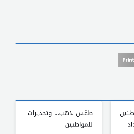
Print
طنين
طقس لاهب… وتحذيرات
اد
للمواطنين