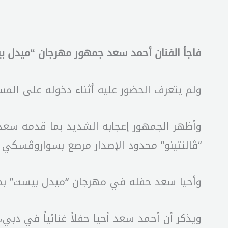
فاجأ الفنان أحمد سعد جمهور مهرجان “ميدل ب
ولم يتعرف الحضور عليه أثناء دخوله على الم
وأظهر الجمهور إعجابه الشديد بما قدمه سعد
“ڤالنتينو” محدود الإصدار مرصع بسواروڤسكي وقيمته 18 أ
وأحيا سعد حفله في مهرجان “ميدل بيست” بحضور
ويذكر أن أحمد سعد أحيا حفلاً غنائياً في دب