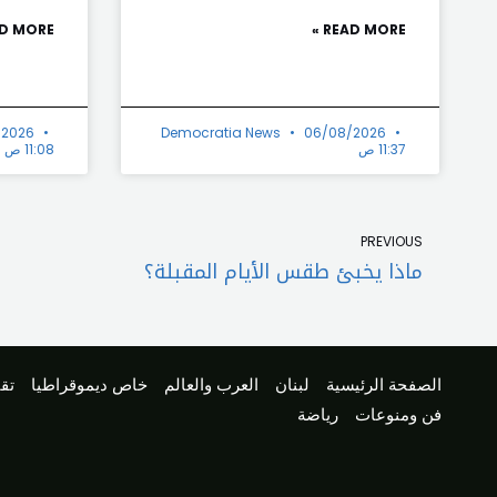
D MORE »
READ MORE »
/2026
Democratia News
06/08/2026
11:37 ص
11:08 ص
Prev
PREVIOUS
ماذا يخبئ طقس الأيام المقبلة؟
الصفحة الرئيسية
لبنان
العرب والعالم
خاص ديموقراطيا
تقا
فن ومنوعات
رياضة