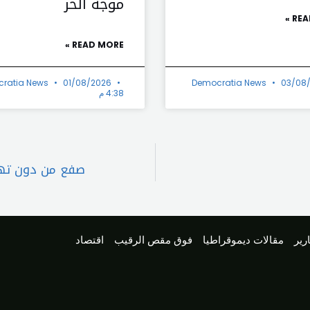
موجة الحر
REA
READ MORE »
ratia News
01/08/2026
Democratia News
03/08
4:38 م
صفع من دون تهد
رير
مقالات ديموقراطيا
فوق مقص الرقيب
اقتصاد