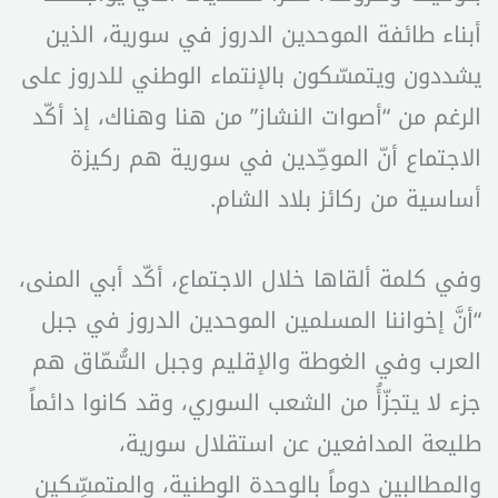
أبناء طائفة الموحدين الدروز في سورية، الذين
يشددون ويتمسّكون بالإنتماء الوطني للدروز على
الرغم من “أصوات النشاز” من هنا وهناك، إذ أكّد
الاجتماع أنّ الموحِّدين في سورية هم ركيزة
أساسية من ركائز بلاد الشام.
وفي كلمة ألقاها خلال الاجتماع، أكّد أبي المنى،
“أنَّ إخواننا المسلمين الموحدين الدروز في جبل
العرب وفي الغوطة والإقليم وجبل السُّمّاق هم
جزء لا يتجزّأُ من الشعب السوري، وقد كانوا دائماً
طليعة المدافعين عن استقلال سورية،
والمطالبين دوماً بالوحدة الوطنية، والمتمسِّكين