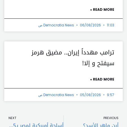
READ MORE »
11:03 ص
06/08/2026
Democratia News
ترامب مهدداً إيران.. مضيق هرمز
سيفتح و إلا!
READ MORE »
9:57 ص
05/08/2026
Democratia News
t
Prev
NEXT
PREVIOUS
أين ماهر الأسد؟
أسلحة أميركية لمصر بـ5 مليارات دولار!