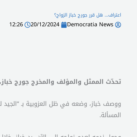
اعتراف… هل قرر جورج خباز الزواج؟
12:26
20/12/2024
Democratia News
تحدّث الممثل والمؤلف والمخرج جورج خباز، البالغ من العمر 48 عاماً، 
ووصف خباز، وضعه في ظل العزوبية بـ “الجيد لل
المسألة.