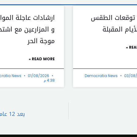
 توقعات الطقس
ارشادات عاجلة الموا
يام المقبلة
و المزارعين مع اشتد
موجة الحر
REA
READ MORE »
ratia News
01/08/2026
Democratia News
03/08
4:38 م
بعد 12 عاماً… الجنرال يعود لسوريا بعد سقوط الأسد ويحتفل