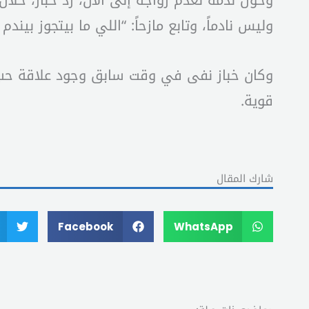
وحول ندمه لعدم زواجه إلى الآن، رد خباز، خلا
وليس نادماً، وتابع مازحاً: “اللي ما بيتجوز بيندم آخر 10 سنين في حياته، واللي بيتجوز بيندم كل
وكان خباز نفى في وقت سابق وجود علاقة حب تج
قوية.
شارك المقال
Facebook
WhatsApp