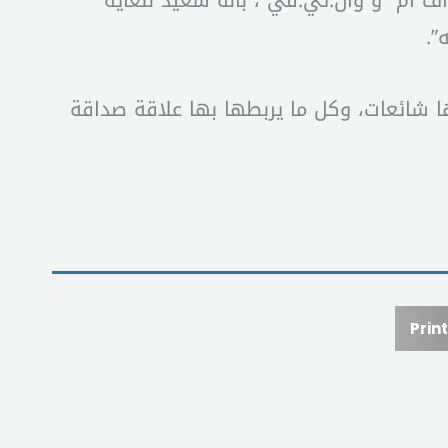
ف أم” و”وان.تي.في”، بأنه سعيد للغاية
ا شائعات، وكل ما يربطها بها علاقة صداقة
Print