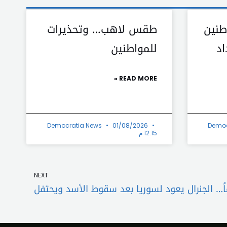
طنين
طقس لاهب… وتحذيرات
اد
للمواطنين
READ MORE »
Democratia News
01/08/2026
Democ
12:15 م
Next
NEXT