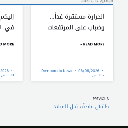
مواضيع ذات صلة:
الحرارة مستقرة غداً…
إليكم
وضباب على المرتفعات
في الأ
D MORE »
READ MORE »
/2026
Democratia News
06/08/2026
11:37 ص
11:08 ص
Prev
PREVIOUS
طقسٌ عاصفٌ قبل الميلاد