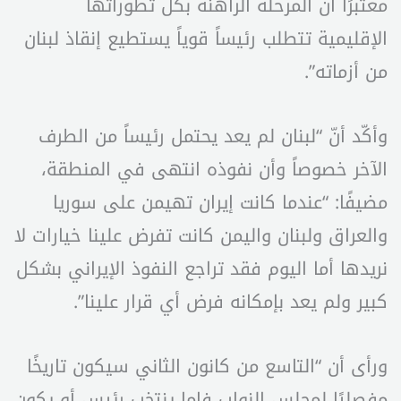
معتبرًا أنّ المرحلة الراهنة بكل تطوراتها
الإقليمية تتطلب رئيساً قوياً يستطيع إنقاذ لبنان
من أزماته”.
وأكّد أنّ “لبنان لم يعد يحتمل رئيساً من الطرف
الآخر خصوصاً وأن نفوذه انتهى في المنطقة،
مضيفًا: “عندما كانت إيران تهيمن على سوريا
والعراق ولبنان واليمن كانت تفرض علينا خيارات لا
نريدها أما اليوم فقد تراجع النفوذ الإيراني بشكل
كبير ولم يعد بإمكانه فرض أي قرار علينا”.
ورأى أن “التاسع من كانون الثاني سيكون تاريخًا
مفصليًا لمجلس النواب فإما ينتخب رئيس أو يكون