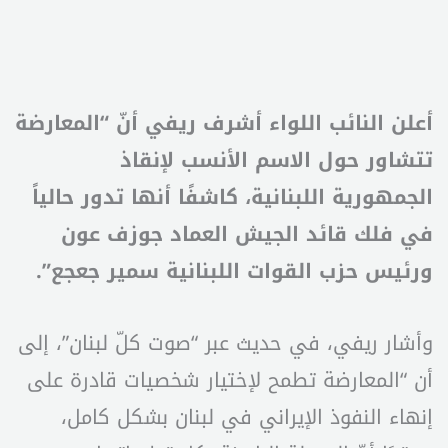
أعلن النائب اللواء أشرف ريفي أنّ “المعارضة
تتشاور حول الاسم الأنسب لإنقاذ
الجمهورية اللبنانية، كاشفًا أنها تدور حالياً
في فلك قائد الجيش العماد جوزف عون
ورئيس حزب القوات اللبنانية سمير جعجع”.
وأشار ريفي، في حديث عبر “صوت كلّ لبنان”، إلى
أن “المعارضة تطمح لإختيار شخصيات قادرة على
إنهاء النفوذ الإيراني في لبنان بشكل كامل،