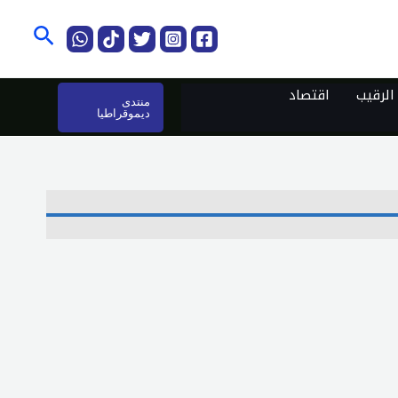
البحث
لرقيب
اقتصاد
منتدى
ديموقراطيا