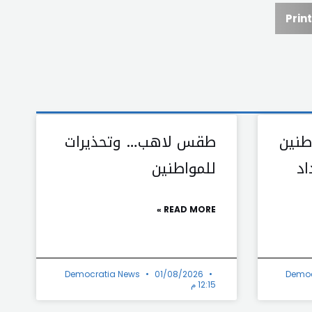
Print
طنين
طقس لاهب… وتحذيرات
اد
للمواطنين
READ MORE »
Democratia News
01/08/2026
Democ
12:15 م