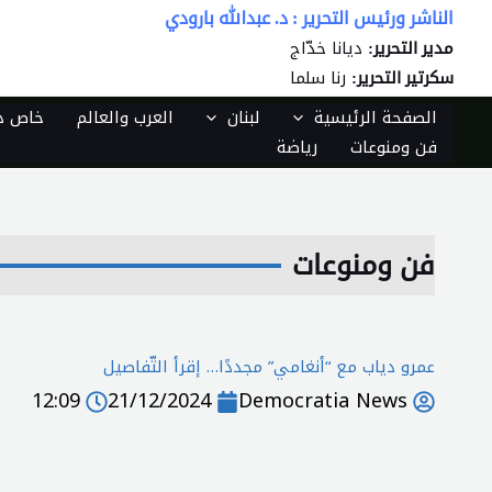
خطي
الناشر ورئيس التحرير : د. عبدالله بارودي
لى
ديانا خدّاج
مدير التحرير:
لمحتوى
رنا سلما
سكرتير التحرير:
الصفحة الرئيسية
لبنان
العرب والعالم
خاص دي
فن ومنوعات
رياضة
فن ومنوعات
عمرو دياب مع “أنغامي” مجددًا… إقرأ التّفاصيل
12:09
21/12/2024
Democratia News