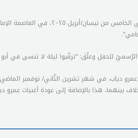
يحيي الفنّان المصريّ، عمرو دياب، حفلًا فنّ
لرّسميّ للحفل وعلّق: “ترقّبوا ليلة لا تنسى في أب
ه عمرو دياب، في شهر تشرين الثّاني/ نوفمبر الماض
ف بينهما، هذا بالإضافة إلى عودة أغنيات عمرو دياب،