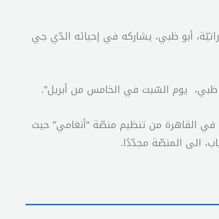
يًّا في الخامس من نيسان/أبريل ٢٠٢٥، في العاصمة الإماراتيّة، أبو ظبي، يشاركه في إحيائه الدّي جي
و ظبي، يوم السّبت في الخامس من أبريل”.
ي في القاهرة من تنظيم منصّة “أنغامي” حيث
 الى المنصّة مجدّدًا.