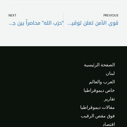
t
Prev
NEXT
PREVIOUS
قوى الأمن تعلن توقيف منفذ دهس “الدركي” في بيروت
“حزب الله” محاصراً بين جبهتين … هل تُكمل إسرائيل الحرب؟
الصفحة الرئيسية
لبنان
العرب والعالم
خاص ديموقراطيا
تقارير
مقالات ديموقراطيا
فوق مقص الرقيب
اقتصاد