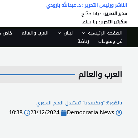
خطي
الناشر ورئيس التحرير : د. عبدالله بارودي
لى
ديانا خدّاج
مدير التحرير:
لمحتوى
رنا سلما
سكرتير التحرير:
الصفحة الرئيسية
لبنان
العرب والعالم
خاص دي
فن ومنوعات
رياضة
العرب والعالم
بالصّورة: “ويكيبيديا” تستبدل العلم السوري
10:38
23/12/2024
Democratia News