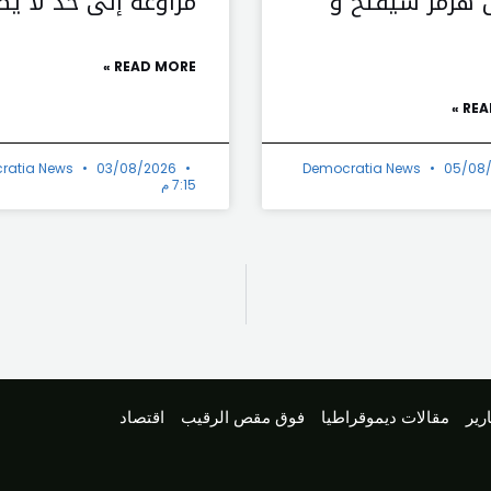
هرمز سيفتح و
مراوغة إلى حد لا ي
READ MORE »
REA
ratia News
03/08/2026
Democratia News
05/08
7:15 م
رير
مقالات ديموقراطيا
فوق مقص الرقيب
اقتصاد