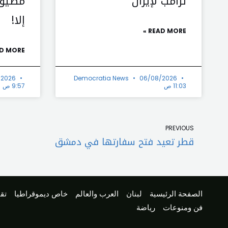
ترامب لإيران
مضيق 
إلا!
READ MORE »
D MORE »
/2026
Democratia News
06/08/2026
11:03 ص
9:57 ص
Prev
PREVIOUS
قطر تعيد فتح سفارتها في دمشق
الصفحة الرئيسية
لبنان
العرب والعالم
خاص ديموقراطيا
تقا
فن ومنوعات
رياضة