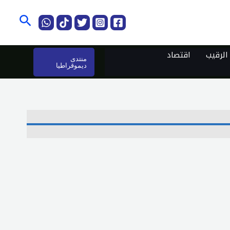
البحث
لرقيب
اقتصاد
منتدى
ديموقراطيا