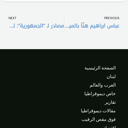
t
Prev
NEXT
PREVIOUS
عباس ابراهيم هنّأ بالميلاد: عسى أن يرفع الله عنّا ظلمات هذا الليل
مصادر لـ “الجمهورية”: تعديل الدستور يصبح مستحيلاً اعتباراً من اول كانون الثاني
الصفحة الرئيسية
لبنان
العرب والعالم
خاص ديموقراطيا
تقارير
مقالات ديموقراطيا
فوق مقص الرقيب
اقتصاد