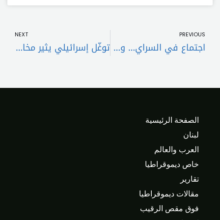
t
Prev
NEXT
PREVIOUS
اجتماع في السراي… وميقاتي: للضّغط على إسرائيل!
توغّل إسرائيلي يثير مخاوف لبنانية من تجدّد الحرب
الصفحة الرئيسية
لبنان
العرب والعالم
خاص ديموقراطيا
تقارير
مقالات ديموقراطيا
فوق مقص الرقيب