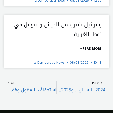
12:50 م
08/08/2026
Democratia News
إسرائيل نقترب من الجيش و تتوغل في
زوطر الغربية!
READ MORE »
10:48 ص
08/08/2026
Democratia News
t
Prev
NEXT
PREVIOUS
2024 للنسيان… و2025 عام الأمل بالتغيير
استخفافٌ بالعقول ومُقامرة بالأرواح