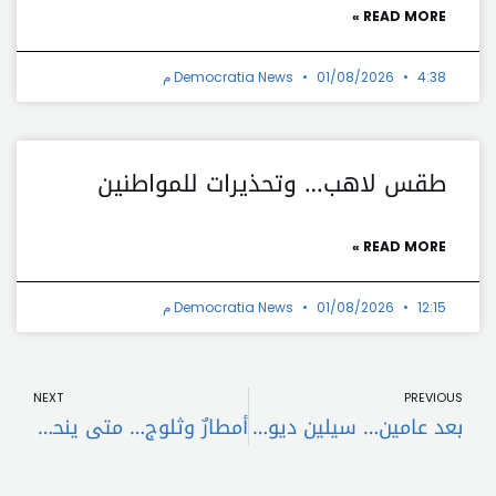
READ MORE »
4:38 م
01/08/2026
Democratia News
طقس لاهب… وتحذيرات للمواطنين
READ MORE »
12:15 م
01/08/2026
Democratia News
t
Prev
NEXT
PREVIOUS
بعد عامين… سيلين ديون تعود إلى الغناء في 2025
أمطارٌ وثلوج… متى ينحسر المنخفض الجوي؟