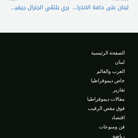
لبنان على حافة الانخراط في النهوض أو تضييع الفرصة؟
بري بلتقي الجنرال جيفيرز في حضور السفيرة الأميركية
الصفحة الرئيسية
لبنان
العرب والعالم
خاص ديموقراطيا
تقارير
مقالات ديموقراطيا
فوق مقص الرقيب
اقتصاد
فن ومنوعات
رياضة