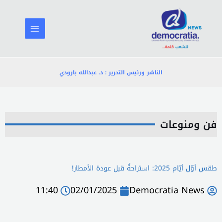
خطي
لى
لمحتوى
الناشر ورئيس التحرير : د. عبدالله بارودي
فن ومنوعات
طقس أوّل أيّام 2025: استراحةٌ قبل عودة الأمطار!
11:40
02/01/2025
Democratia News