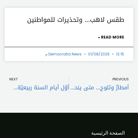
طقس لاهب… وتحذيرات للمواطنين
READ MORE »
12:15 م
01/08/2026
Democratia News
t
Prev
NEXT
PREVIOUS
أمطارٌ وثلوج… متى ينحسر المنخفض الجوي؟
أوّل أيام السنة ربيعيّة… فماذا عن “الغطاس”؟
الصفحة الرئيسية