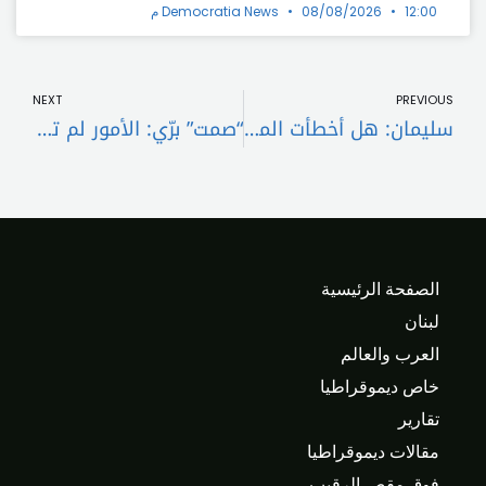
12:00 م
08/08/2026
Democratia News
t
Prev
NEXT
PREVIOUS
سليمان: هل أخطأت المقاومة عندما أعلنت امتلاكها مئة ألف صاروخ؟
“صمت” برّي: الأمور لم تنضج بعد؟!
الصفحة الرئيسية
لبنان
العرب والعالم
خاص ديموقراطيا
تقارير
مقالات ديموقراطيا
فوق مقص الرقيب