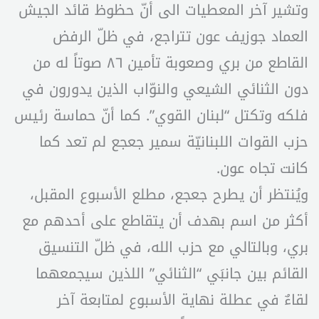
وتشير آخر المعطيات الى أنّ حظوظ قائد الجيش
العماد جوزيف عون تتراجع، في ظلّ الرفض
القاطع من بري وصعوبة تأمين ٨٦ صوتاً له من
دون الثنائي الشيعي والنوّاب الذين يدورون في
فلكه وتكتل “لبنان القوي”. كما أنّ حماسة رئيس
حزب القوات اللبنانيّة سمير جعجع لم تعد كما
كانت تجاه عون.
ويُنتظر أن يطرح جعجع، مطلع الأسبوع المقبل،
أكثر من اسم بهدف أن يتقاطع على أحدهم مع
بري، وبالتالي مع حزب الله، في ظلّ التنسيق
القائم بين جانبَي “الثنائي” اللذين سيجمعهما
لقاءٌ في عطلة نهاية الأسبوع لمتابعة آخر