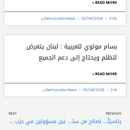
READ MORE »
4:06 م
05/08/2026
Democratia News
بسام مولوي للعربية : لبنان يتعرض
للظلم ويحتاج إلى دعم الجميع
READ MORE »
3:14 م
05/08/2026
Democratia News
t
Prev
NEXT
PREVIOUS
رئاسيّاً… لصالح مَن ستصبّ أصوات النّواب السّنّة؟
بين مسؤولين في حزب الله ونائبة شوفيّة