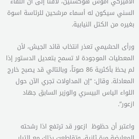
الأميركي آموس هوكستين، لافتاً إلى أن اللقاء
السني سيكون له أسماء مرشحين للرئاسة اسوة
بغيره من الكتل النيابية.
ورأى الحشيمي تعذر انتخاب قائد الجيش، لأن
المعطيات الموجودة لا تسمح بتعديل الدستور إذا
لم يحظ بأكثرية 86 صوتاً، وبالتالي قد يصبح خارج
المعادلة. وقال: “إن المداولات تجري الآن حول
اللواء الياس البيسري والوزير السابق جهاد
ازعور”.
واعتبر أن حظوظ ازعور قد ترتفع اذا رشحته
المعارضة مرة ثانية، وتقاطعت بذلك مع التيار