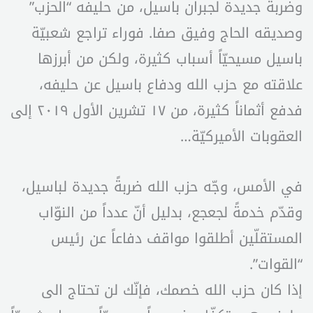
وضربة جديدة لجبران باسيل، من حليفه “الحزب”
وصديقه الحاج وفيق صفا. فوراء تراجع شعبيّة
باسيل مسيحيّاً أسباب كثيرة، ولكن من أبرزها
علاقته مع حزب الله ودفاع باسيل عن حليفه،
فدفع أثماناً كثيرة، من ١٧ تشرين الأول ٢٠١٩ إلى
العقوبات الأميركيّة…
في الأمس، وجّه حزب الله ضربةً جديدة لباسيل،
وقدّم خدمةً لجعجع، بدليل أنّ عدداً من النوّاب
المستقلّين أطلقوا مواقف دفاعاً عن رئيس
“القوات”.
إذا كان حزب الله خصمك، فإنّك لن تحتاج الى