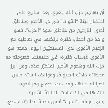
أن يهاجم حزب الله جعجع، بعد أسابيع على
احتضان بيئة “القوات” في دير الأحمر ومناطق
أخرى النازحين من مناطق نفوذ “الحزب”، فهو
واحدٌ من أخطاءٍ كثيرة يرتكبها في تعاطيه مع
الزعيم الأقوى لدى المسيحيّين اليوم. جعجع هو
الأقوى لأسبابٍ كثيرة، في طليعتها خصومته مع
حزب الله وهجوم الأخير المتكرّر ضدّه، ومن أبرز
محطاته حادثة الطيونة، ومواقف السيّد حسن
نصرالله حينها، وقد حصد جعجع ومرشّحوه
نتائجها في الانتخابات النيابيّة الأخيرة.
وفي موقف “الحزب” أمس خدمة إضافيّة لجعجع،