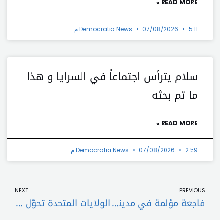
READ MORE »
5:11 م
07/08/2026
Democratia News
سلام يترأس اجتماعاً في السرايا و هذا
ما تم بحثه
READ MORE »
2:59 م
07/08/2026
Democratia News
t
Prev
NEXT
PREVIOUS
فاجعة مؤلمة في مدينة الميناء: العثور على جثة شاب معلقة بحبل
الولايات المتحدة تحوّل 95 مليون دولار مخصصة لمصر إلى لبنان