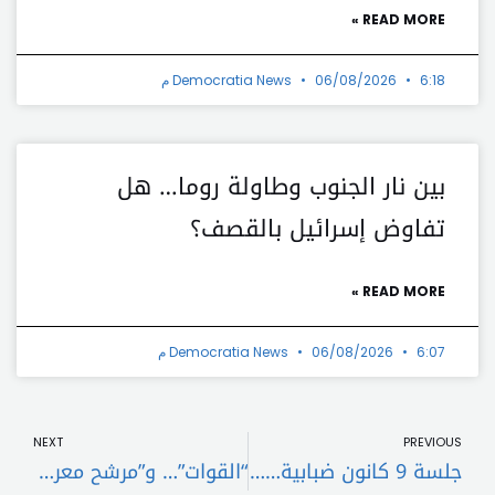
READ MORE »
6:18 م
06/08/2026
Democratia News
بين نار الجنوب وطاولة روما… هل
تفاوض إسرائيل بالقصف؟
READ MORE »
6:07 م
06/08/2026
Democratia News
t
Prev
NEXT
PREVIOUS
جلسة 9 كانون ضبابية… ماذا عن إفقادها النصاب؟
“القوات”… و”مرشح معركة”