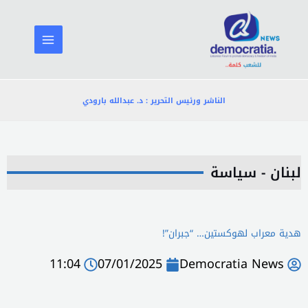
خطي
لى
لمحتوى
الناشر ورئيس التحرير : د. عبدالله بارودي
لبنان - سياسة
هدية معراب لهوكستين… “جبران”!
11:04
07/01/2025
Democratia News